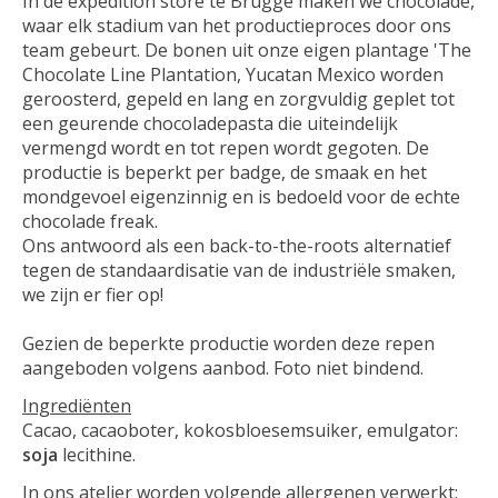
In de expedition store te Brugge maken we chocolade,
waar elk stadium van het productieproces door ons
team gebeurt. De bonen uit onze eigen plantage 'The
Chocolate Line Plantation, Yucatan Mexico worden
geroosterd, gepeld en lang en zorgvuldig geplet tot
een geurende chocoladepasta die uiteindelijk
vermengd wordt en tot repen wordt gegoten. De
productie is beperkt per badge, de smaak en het
mondgevoel eigenzinnig en is bedoeld voor de echte
chocolade freak.
Ons antwoord als een back-to-the-roots alternatief
tegen de standaardisatie van de industriële smaken,
we zijn er fier op!
Gezien de beperkte productie worden deze repen
aangeboden volgens aanbod. Foto niet bindend.
Ingrediënten
Cacao, cacaoboter, kokosbloesemsuiker, emulgator:
soja
lecithine.
In ons atelier worden volgende allergenen verwerkt: