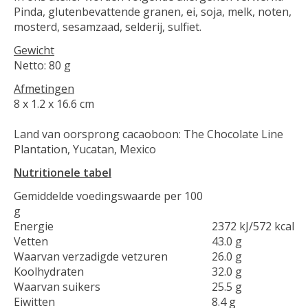
Pinda, glutenbevattende granen, ei, soja, melk, noten,
mosterd, sesamzaad, selderij, sulfiet.
Gewicht
Netto: 80 g
Afmetingen
8 x 1.2 x 16.6 cm
Land van oorsprong cacaoboon: The Chocolate Line
Plantation, Yucatan, Mexico
N
utritionele tabel
Gemiddelde voedingswaarde per 100
g
Energie
2372 kJ/572 kcal
Vetten
43.0 g
Waarvan verzadigde vetzuren
26.0 g
Koolhydraten
32.0 g
Waarvan suikers
25.5 g
Eiwitten
8.4 g