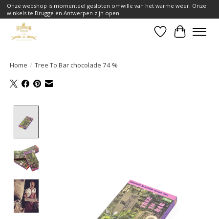
Onze webshop is momenteel gesloten omwille van het warme weer. Onze
winkels te Brugge en Antwerpen zijn open!
Verlanglijst
Winkelwa
Home
/
Tree To Bar chocolade 74 %
Product image slideshow Items