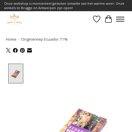
Onze webshop is momenteel gesloten omwille van het warme weer. Onze
winkels te Brugge en Antwerpen zijn open!
Verlanglijst
Winkelwa
Home
/
Originereep Ecuador 71%
Product image slideshow Items