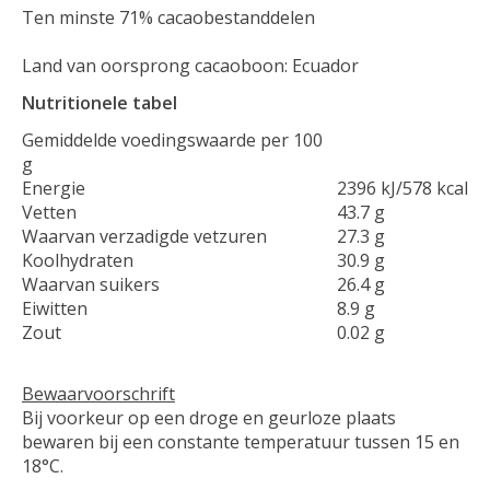
Ten minste 71% cacaobestanddelen
Land van oorsprong cacaoboon: Ecuador
Nutritionele tabel
Gemiddelde voedingswaarde per 100
g
Energie
2396 kJ/578 kcal
Vetten
43.7 g
Waarvan verzadigde vetzuren
27.3 g
Koolhydraten
30.9 g
Waarvan suikers
26.4 g
Eiwitten
8.9 g
Zout
0.02 g
Bewaarvoorschrift
Bij voorkeur op een droge en geurloze plaats
bewaren bij een constante temperatuur tussen 15 en
18°C.