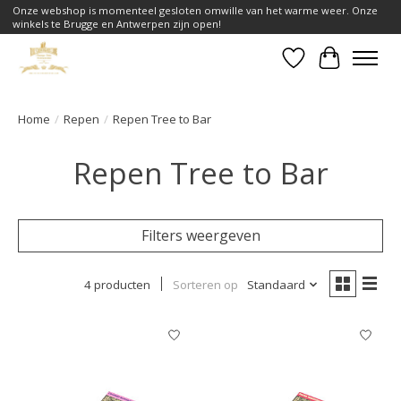
Onze webshop is momenteel gesloten omwille van het warme weer. Onze
winkels te Brugge en Antwerpen zijn open!
Verlanglijst
Winkelwa
Home
/
Repen
/
Repen Tree to Bar
Repen Tree to Bar
Filters weergeven
4 producten
Sorteren op
Standaard