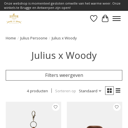
Onze webshop is momenteel gesloten omwille van het warme weer. Onze
winkels te Brugge en Antwerpen zijn open!
Verlanglijst
Winkelwa
Home
/
Julius Persoone
/
Julius x Woody
Julius x Woody
Filters weergeven
4 producten
Sorteren op
Standaard