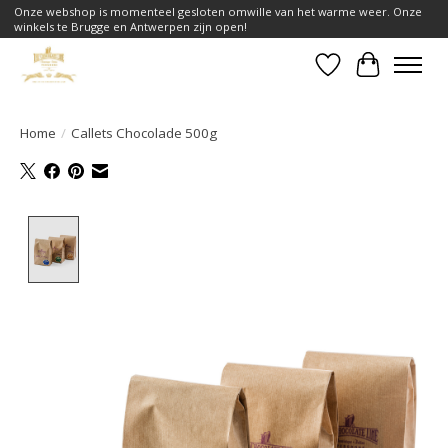
Onze webshop is momenteel gesloten omwille van het warme weer. Onze
winkels te Brugge en Antwerpen zijn open!
Verlanglijst
Winkelwa
Home
/
Callets Chocolade 500g
Product image slideshow Items