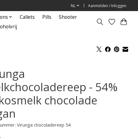
NL
Aanmelden / Inloggen
ions
Callets
Pills
Shooter
oholvrij
runga
lkchocoladereep - 54%
kosmelk chocolade
gan
lnummer: Virunga chocoladereep 54