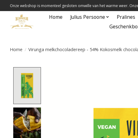
Onze webshop is momenteel gesloten omwille van het warme weer. Onze 
Home
Julius Persoone
Pralines
Geschenkbo
Home
/
Virunga melkchocoladereep - 54% Kokosmelk chocol
Product image slideshow Items