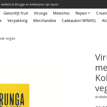
winkels te Brugge en Antwerpen zijn open!
Gekonfijt fruit
Virunga
Melochoc
Repen
Creat
x
Verpakking
Merchandise
Cadeaubon WINKEL
Alc
ade vegan
Vi
me
Ko
ve
Artike