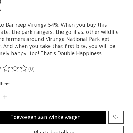
0
w
to Bar reep Virunga 54%. When you buy this
ate, the park rangers, the gorillas, other wildlife
he farmers around Virunga National Park get
 And when you take that first bite, you will be
mely happy, too! That's Double Happiness
(0)
oordeling van dit product is
0
van de 5
heid:
Toevoegen aan winkelwagen
Plaats bestelling