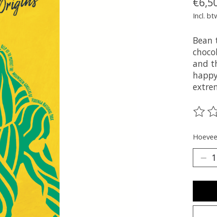
€6,5
Incl. bt
Bean 
chocol
and t
happy.
extre
De be
Hoeveel