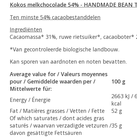
Kokos melkchocolade 54% - HANDMADE BEAN 
Ten minste 54% cacaobestanddelen
Ingrediënten
Cacaomassa* 31%, ruwe rietsuiker*, cacaoboter* 
*Van gecontroleerde biologische landbouw.
Kan sporen van aardnoten en noten bevatten.
Average value for / Valeurs moyennes
pour / Gemiddelde waarden per /
100 g
Mittelwerte für:
2663 kJ / 
Energy / Énergie
kcal
Fat / Matières grasses / Vetten / Fette
52 g
Of which saturates / dont acides gras
saturés / waarvan verzadigde vetzuren /
35 g
davon gesättigte Fettsäuren