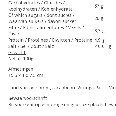
Carbohydrates / Glucides /
37 g
koolhydraten / Kohlenhydrate
Of which sugars / dont sucres /
26 g
Waarvan suikers / davon zucker
Fibre / Fibres alimentaires / Vezels /
3,3 g
Faser
Protein / Protéines / Eiwitten / Proteine
4,9 g
Salt / Sel / Zout / Salz
< 0,01 g
Gewicht
Netto: 100g
Afmetingen
15.5 x 1 x 7.5 cm
Land van oorsprong cacaoboon: Virunga Park - Vir
Bewaarvoorschrift
Bij voorkeur op een droge en geurloze plaats bew