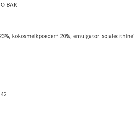
TO BAR
23%, kokosmelkpoeder* 20%, emulgator: sojalecithine
642