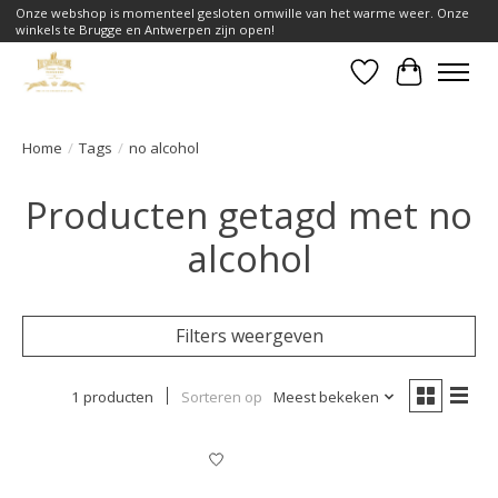
Onze webshop is momenteel gesloten omwille van het warme weer. Onze
winkels te Brugge en Antwerpen zijn open!
Verlanglijst
Winkelwa
Home
/
Tags
/
no alcohol
Producten getagd met no
alcohol
Filters weergeven
1 producten
Sorteren op
Meest bekeken