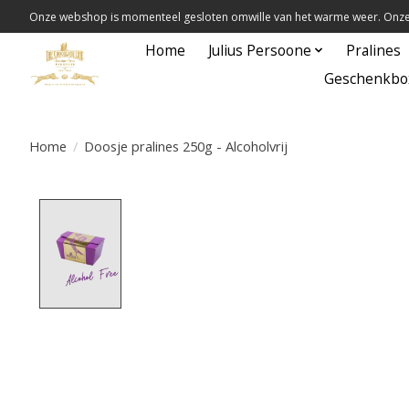
Onze webshop is momenteel gesloten omwille van het warme weer. Onze 
Home
Julius Persoone
Pralines
Geschenkbo
Home
/
Doosje pralines 250g - Alcoholvrij
Product image slideshow Items