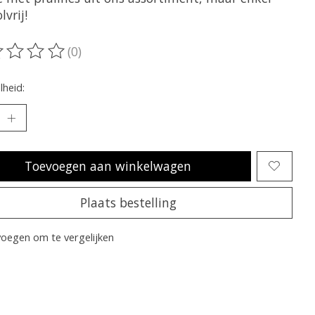
lvrij!
(0)
oordeling van dit product is
0
van de 5
heid:
Toevoegen aan winkelwagen
Plaats bestelling
oegen om te vergelijken