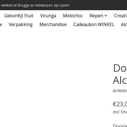
winkels te Brugge en Antwerpen zijn open!
Gekonfijt fruit
Virunga
Melochoc
Repen
Creat
x
Verpakking
Merchandise
Cadeaubon WINKEL
Alc
Do
Alc
Artike
€23,
Incl. bt
Doosj