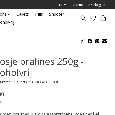
NL
Aanmelden / Inloggen
ions
Callets
Pills
Shooter
oholvrij
osje pralines 250g -
oholvrij
lnummer: Ballotin 250 NO ALCOHOL
00
w
e met pralines uit ons assortiment, maar enkel