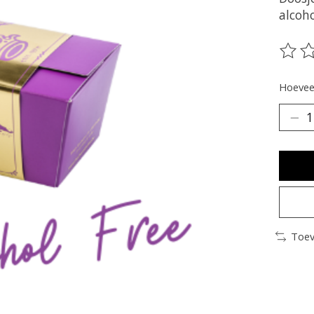
alcoho
De be
Hoeveel
Toev