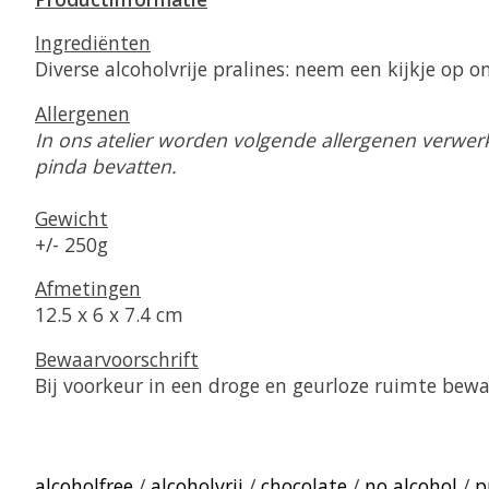
Ingrediënten
Diverse alcoholvrije pralines: neem een kijkje op o
Allergenen
In ons atelier worden volgende allergenen verwerkt
pinda bevatten.
Gewicht
+/- 250g
Afmetingen
12.5 x 6 x 7.4 cm
Bewaarvoorschrift
Bij voorkeur in een droge en geurloze ruimte bew
alcoholfree
/
alcoholvrij
/
chocolate
/
no alcohol
/
p