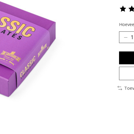
De be
Hoeveel
Toev