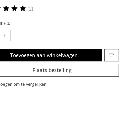
(2)
oordeling van dit product is
5
van de 5
heid:
Toevoegen aan winkelwagen
Plaats bestelling
oegen om te vergelijken