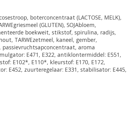
ucosestroop, boterconcentraat (LACTOSE, MELK),
TARWEgriesmeel (GLUTEN), SOJAbloem,
teerde boekweit, stikstof, spirulina, radijs,
Emout, TARWEzetmeel, kaneel, gember,
l., passievruchtsapconcentraat, aroma
emulgator: E471, E322, antiklontermiddel: E551,
stof: E102*, E110*, kleurstof: E170, E172,
or: E452, zuurteregelaar: E331, stabilisator: E445,