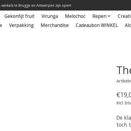
winkels te Brugge en Antwerpen zijn open!
Gekonfijt fruit
Virunga
Melochoc
Repen
Creat
x
Verpakking
Merchandise
Cadeaubon WINKEL
Alc
The
Artikel
€19,
Incl. bt
De kl
toch 