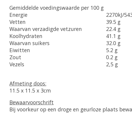
Gemiddelde voedingswaarde per 100 g
Energie
2270kJ/543
Vetten
39.5 g
Waarvan verzadigde vetzuren
22.4 g
Koolhydraten
41.1 g
Waarvan suikers
32.0 g
Eiwitten
5.2 g
Zout
0.2 g
Vezels
2,5 g
Afmeting doos:
11.5 x 11.5 x 3cm
Bewaarvoorschrift
Bij voorkeur op een droge en geurloze plaats bew