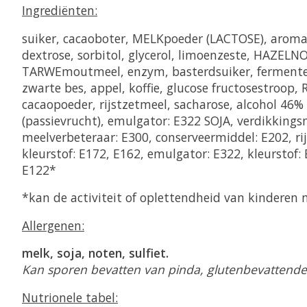
Ingrediënten:
suiker, cacaoboter, MELKpoeder (LACTOSE), aroma 
dextrose, sorbitol, glycerol, limoenzeste, HAZ
TARWEmoutmeel, enzym, basterdsuiker, fermenten, E
zwarte bes, appel, koffie, glucose fructosestro
cacaopoeder, rijstzetmeel, sacharose, alcohol 46%
(passievrucht), emulgator: E322 SOJA, verdikkings
meelverbeteraar: E300, conserveermiddel: E202, rij
kleurstof: E172, E162, emulgator: E322, kleurstof: 
E122*
*kan de activiteit of oplettendheid van kinderen 
Allergenen:
melk, soja, noten, sulfiet.
Kan sporen bevatten van pinda, glutenbevattende 
Nutrionele tabel: