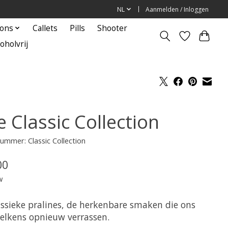
NL
Aanmelden / Inloggen
ions
Callets
Pills
Shooter
oholvrij
 Classic Collection
nummer: Classic Collection
00
w
assieke pralines, de herkenbare smaken die ons
telkens opnieuw verrassen.