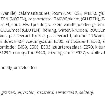
(vanille), calamansipuree, room (LACTOSE, MELK), gl
ELNOTEN (NOTEN), cacaomassa, TARWEbloem (GLUTEN), 
I, zout, EIwitpoeder, varken, vanillepoeder, gefermen
op, ROGGEmeel (GLUTEN), honing, water, kruiden, ROGG
 vol., passievruchtpuree, passievrucht, alcohol 17% vo
middel: E407, voedingszuur: E330, antioxidant: E300, 
smiddel: E450, E500, E503, zuurteregelaar: E270, kleur
E129*, emulgator: E440, voedingszuur: E337, stabilisat
nadelig beïnvloeden
granen, ei, noten, mosterd, sesamzaad, selderij.