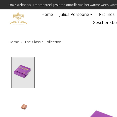
Onze webshop is momenteel gesloten omwille van het warme weer. Onze 
Home
Julius Persoone
Pralines
Geschenkbo
Home
/
The Classic Collection
Product image slideshow Items