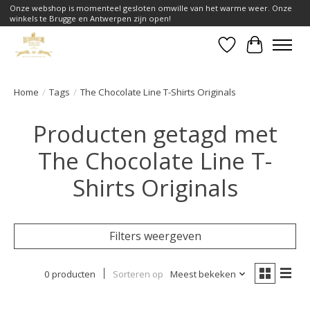
Onze webshop is momenteel gesloten omwille van het warme weer. Onze
winkels te Brugge en Antwerpen zijn open!
Verlanglijst
Winkelwa
Home
/
Tags
/
The Chocolate Line T-Shirts Originals
Producten getagd met
The Chocolate Line T-
Shirts Originals
Filters weergeven
0 producten
Sorteren op
Meest bekeken