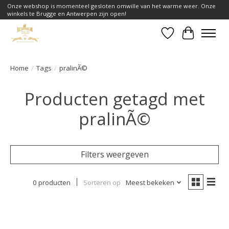
Onze webshop is momenteel gesloten omwille van het warme weer. Onze
winkels te Brugge en Antwerpen zijn open!
Verlanglijst
Winkelwa
Home
/
Tags
/
pralinÃ©
Producten getagd met
pralinÃ©
Filters weergeven
0 producten
Sorteren op
Meest bekeken