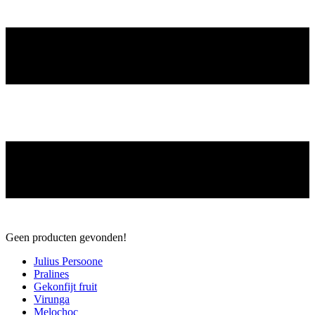
Geen producten gevonden!
Julius Persoone
Pralines
Gekonfijt fruit
Virunga
Melochoc