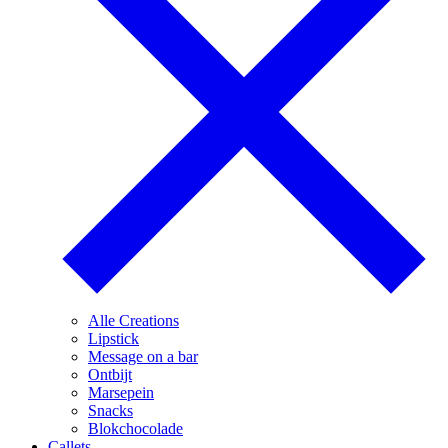
Alle Creations
Lipstick
Message on a bar
Ontbijt
Marsepein
Snacks
Blokchocolade
Callets