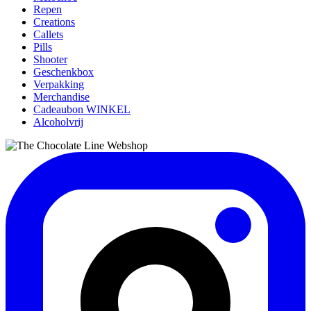
Repen
Creations
Callets
Pills
Shooter
Geschenkbox
Verpakking
Merchandise
Cadeaubon WINKEL
Alcoholvrij