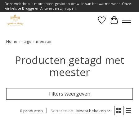
Onze webshop is momenteel gesloten omwille van het warme weer. Onze
winkels te Brugge en Antwerpen zijn open!
Verlanglijst
Winkelwa
Home
/
Tags
/
meester
Producten getagd met
meester
Filters weergeven
0 producten
Sorteren op
Meest bekeken