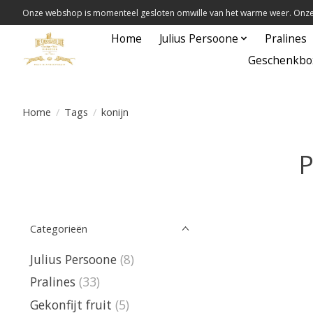
Onze webshop is momenteel gesloten omwille van het warme weer. Onze 
Home
Julius Persoone
Pralines
Geschenkbo
Home
/
Tags
/
konijn
P
Categorieën
Julius Persoone
(8)
Pralines
(33)
Gekonfijt fruit
(5)