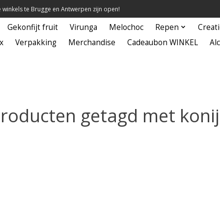
winkels te Brugge en Antwerpen zijn open!
Gekonfijt fruit
Virunga
Melochoc
Repen
Creat
x
Verpakking
Merchandise
Cadeaubon WINKEL
Alc
roducten getagd met koni