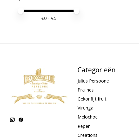
Minimale prijswaarde
Price maximum value
€
0
- €
5
Categorieën
Julius Persoone
Pralines
Gekonfijt fruit
Virunga
Melochoc
Repen
Creations