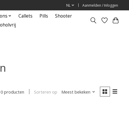
NL
Aanmelden / Inloggen
ions
Callets
Pills
Shooter
oholvrij
jn
Sorteren op
Meest bekeken
0 producten