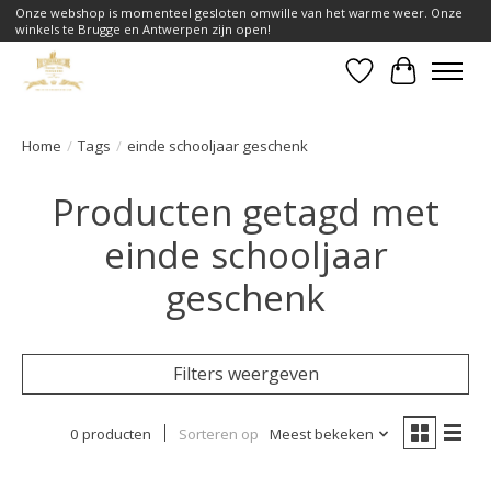
Onze webshop is momenteel gesloten omwille van het warme weer. Onze
winkels te Brugge en Antwerpen zijn open!
Verlanglijst
Winkelwa
Home
/
Tags
/
einde schooljaar geschenk
Producten getagd met
einde schooljaar
geschenk
Filters weergeven
0 producten
Sorteren op
Meest bekeken