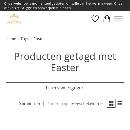
Onze webshop is momenteel gesloten omwille van het warme weer. Onze
winkels te Brugge en Antwerpen zijn open!
Verlanglijst
Winkelwa
Home
/
Tags
/
Easter
Producten getagd met
Easter
Filters weergeven
0 producten
Sorteren op
Meest bekeken