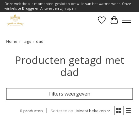
Onze webshop is momenteel gesloten omwille van het warme weer. Onze
winkels te Brugge en Antwerpen zijn open!
Verlanglijst
Winkelwa
Home
/
Tags
/
dad
Producten getagd met
dad
Filters weergeven
0 producten
Sorteren op
Meest bekeken