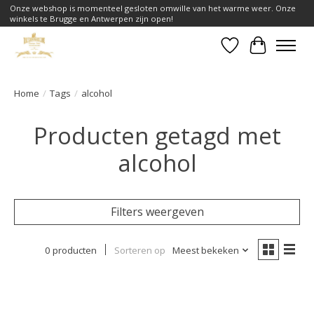
Onze webshop is momenteel gesloten omwille van het warme weer. Onze
winkels te Brugge en Antwerpen zijn open!
Verlanglijst
Winkelwa
Home
/
Tags
/
alcohol
Producten getagd met
alcohol
Filters weergeven
0 producten
Sorteren op
Meest bekeken