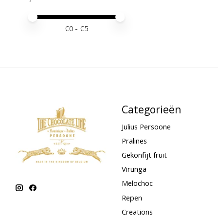
Minimale prijswaarde
Price maximum value
€
0
- €
5
Categorieën
Julius Persoone
Pralines
Gekonfijt fruit
Virunga
Melochoc
Repen
Creations