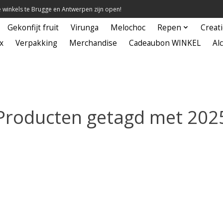
winkels te Brugge en Antwerpen zijn open!
Gekonfijt fruit
Virunga
Melochoc
Repen
Creat
x
Verpakking
Merchandise
Cadeaubon WINKEL
Alc
Producten getagd met 202