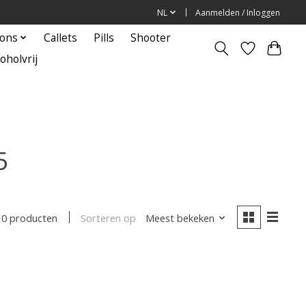
NL
Aanmelden / Inloggen
ions
Callets
Pills
Shooter
oholvrij
5
Sorteren op
Meest bekeken
0 producten