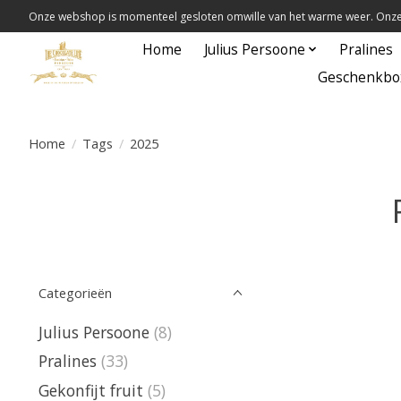
Onze webshop is momenteel gesloten omwille van het warme weer. Onze 
Home
Julius Persoone
Pralines
Geschenkbo
Home
/
Tags
/
2025
Categorieën
Julius Persoone
(8)
Pralines
(33)
Gekonfijt fruit
(5)