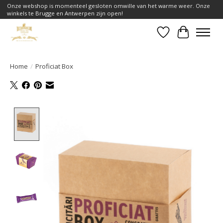
Onze webshop is momenteel gesloten omwille van het warme weer. Onze
winkels te Brugge en Antwerpen zijn open!
Verlanglijst
Winkelwa
Home
/
Proficiat Box
Product image slideshow Items