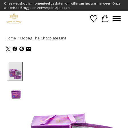
Onze webshop is momenteel gesloten omwille van het warme weer. Onze
winkels te Brugge en Antwerpen zijn open!
Verlanglijst
Winkelwa
Home
/
Isobag The Chocolate Line
Product image slideshow Items