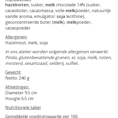
hazelnoten
, suiker,
melk
chocolade 14% (suiker,
cacaoboter, cacaomassa, volle
melk
poeder, natuurlijk
vanille aroma, emulgator:
soja
lecithine),
geconcentreerde boter (
melk
),
melk
poeder,
cacaopoeder
Allergenen
Hazelnoot, melk, soja
In ons atelier worden volgende allergenen verwerkt:
Pinda, glutenbevattende granen, ei, soja, melk, noten,
mosterd, sesamzaad, selderij, sulfiet.
Gewicht
Netto: 240 g
Afmetingen
Diameter 9.5 cm
Hoogte 6.5 cm
Nutritionele tabel
Gemiddelde voedingswaarde per 100