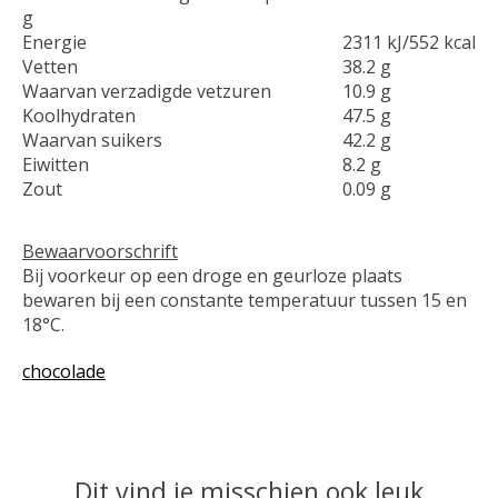
g
Energie
2311 kJ/552 kcal
Vetten
38.2 g
Waarvan verzadigde vetzuren
10.9 g
Koolhydraten
47.5 g
Waarvan suikers
42.2 g
Eiwitten
8.2 g
Zout
0.09 g
Bewaarvoorschrift
Bij voorkeur op een droge en geurloze plaats
bewaren bij een constante temperatuur tussen 15 en
18°C.
chocolade
Dit vind je misschien ook leuk