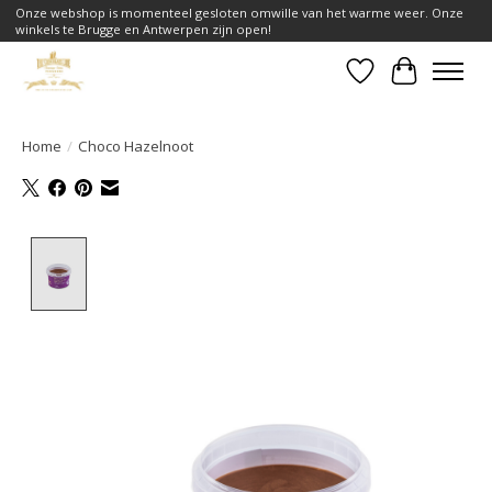
Onze webshop is momenteel gesloten omwille van het warme weer. Onze
winkels te Brugge en Antwerpen zijn open!
Verlanglijst
Winkelwa
Home
/
Choco Hazelnoot
Product image slideshow Items